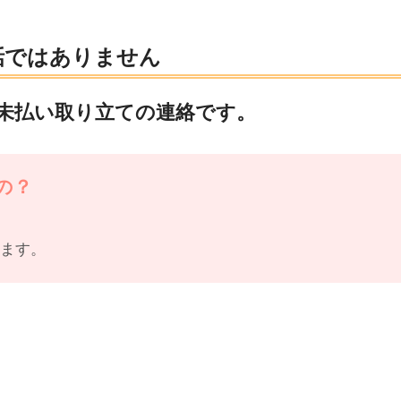
話ではありません
未払い取り立ての連絡です。
の？
ります。